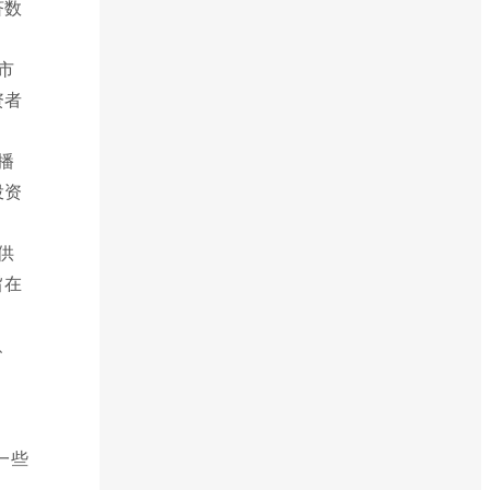
济数
市
资者
播
投资
供
旨在
、
一些