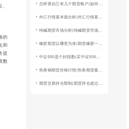
怎样查自己有几个期货账户(如何查询自己有几个证券期货账户)
义、
外汇行情基本面分析(外汇行情基本面分析实验报告)
纯碱期货市场分析(纯碱期货市场分析图)
场的
橡胶期货以哪里为准(期货橡胶一手手续费)
化和
务提
中证500是个好指数(买中证500指数基金)
情数
热卷钢期货价格行情(热卷期货最新行情今天)
期货交易持仓限制(期货持仓超过持仓限额)