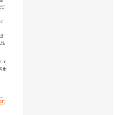
投资
动
也
法性
个全
者创