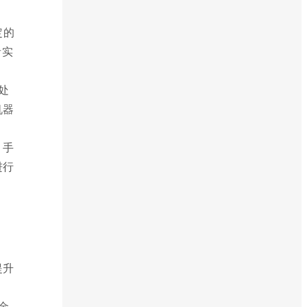
定的
者实
处
机器
、手
进行
提升
金