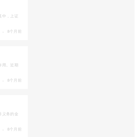
其中，上证
·
8个月前
作用。近期
·
8个月前
非义务的金
·
8个月前