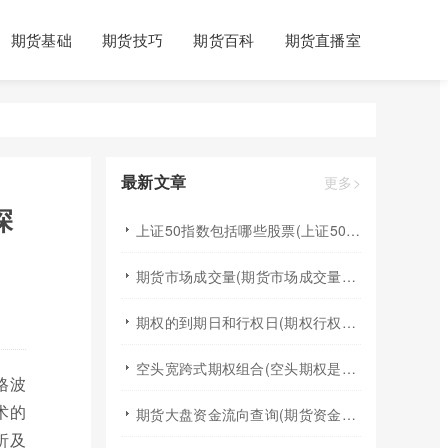
期货基础
期货技巧
期货百科
期货直播室
最新文章
更多>
深
上证50指数包括哪些股票(上证50指数包含哪些股票)
期货市场成交量(期货市场成交量萎缩)
期权的到期日和行权日(期权行权日到期虚值期权都将清零)
空头宽跨式期权组合(空头期权是什么意思)
格波
术的
期货大盘资金流向查询(期货资金流向查询)
析及