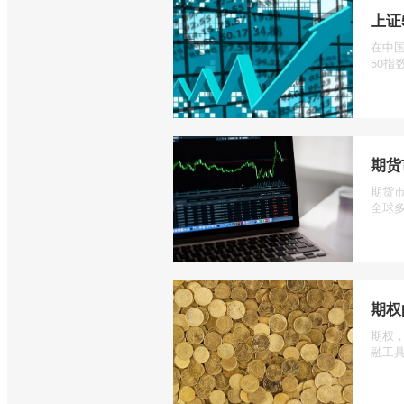
上证
在中
50指数
期货
期货
全球多
期权
期权
融工具