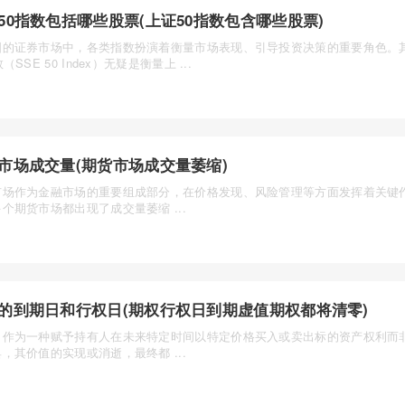
50指数包括哪些股票(上证50指数包含哪些股票)
国的证券市场中，各类指数扮演着衡量市场表现、引导投资决策的重要角色。
（SSE 50 Index）无疑是衡量上 ...
市场成交量(期货市场成交量萎缩)
市场作为金融市场的重要组成部分，在价格发现、风险管理等方面发挥着关键
个期货市场都出现了成交量萎缩 ...
的到期日和行权日(期权行权日到期虚值期权都将清零)
，作为一种赋予持有人在未来特定时间以特定价格买入或卖出标的资产权利而
，其价值的实现或消逝，最终都 ...