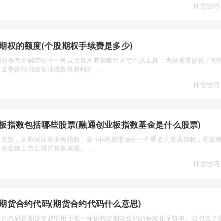
期货技巧
期权的额度(个股期权手续费是多少)
期权作为金融市场中一种灵活且富有策略性的衍生品工具，为投资者提供了对
走势进行风险管理或投机获利的 ...
期货技巧
板指数包括哪些股票(融通创业板指数基金是什么股票)
板指数，又称深证创业板指数，是中国A股市场中一个重要的股票指数，它反
创业板上市公司的整体表现。 ...
期货技巧
期货合约代码(期货合约代码什么意思)
合约代码是期货交易中用于唯一标识特定期货合约的标准化字符串。它包含了