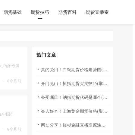
期货基础
期货技巧
期货百科
期货直播室
热门文章
户的“专属
真的受用！白银期货价格走势图(基本概念、影响因素、技术分析方法)
·
8个月前
开门见山！恒指期货买卖技巧(掌握一定的买卖技巧对于投资者来说至关重要)
备受瞩目！纳指期货代码是哪个(纳斯达克100指数期货的标识与应用)
令人好奇！上海黄金期货价格(影响因素、市场表现及未来趋势)
在中国市
网友分享！红杉金融直播室原油直播室：专业投资分析与实时互动平台
·
8个月前