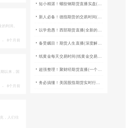
短小精湛！螺纹钢期货直播实盘(专业的分析和精准的预测)
新人必备！德指期货的交易时间(德指期货的交易时间详解)
业的利润。
以学愈愚！西部期货直播(全新的学习与交流体验)
·
8个月前
备受瞩目！期货人生直播(深度解析与互动交流的结合)
纸黄金每天交易时间(纸黄金交易时间和停盘时间)
超强整理！聚财经期货直播(一个专注于期货市场的在线直播平台)
长期以来，国
务必搞懂！美国股指期货实时行情：纳斯达克指数的深度解析
·
8个月前
达克，人们往