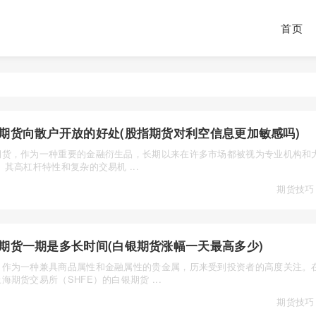
首页
期货向散户开放的好处(股指期货对利空信息更加敏感吗)
期货，作为一种重要的金融衍生品，长期以来在许多市场都被视为专业机构和大
。其高杠杆特性和复杂的交易机 ...
期货技巧
期货一期是多长时间(白银期货涨幅一天最高多少)
，作为一种兼具商品属性和金融属性的贵金属，历来受到投资者的高度关注。
海期货交易所（SHFE）的白银期货 ...
期货技巧