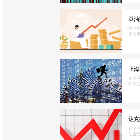
豆油
豆油
实时掌
上海
在全
际原油
达克
在全
往会想