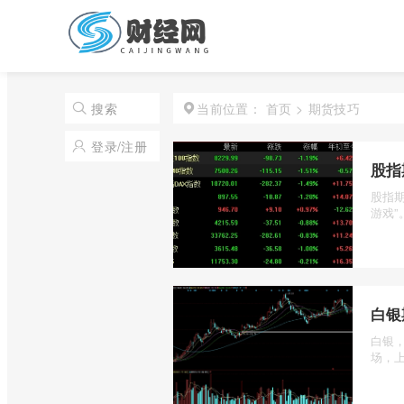
首页
>
期货技巧
搜索
当前位置：
登录/注册
股指
股指
游戏”
白银
白银
场，上