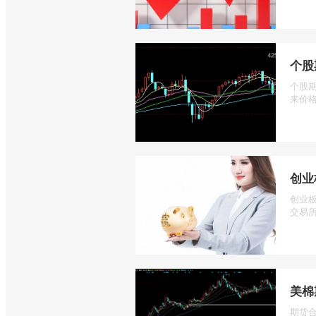
个股
个股
来价格
创业
创业
交易所
美棉
期货