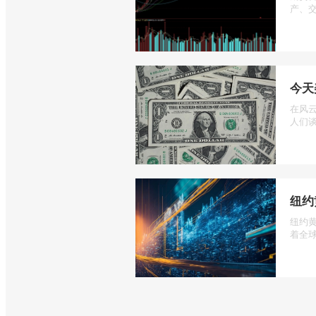
产、交
今天
在风
人们谈
纽约
纽约
着全球