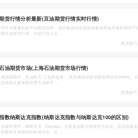
期货行情分析最新(豆油期货行情实时行情)
期货作为重要的农产品期货品种，其价格波动直接影响着食用油市场和相关产
握豆油期货行情，并进行深入分 ...
期货技巧
石油期货市场(上海石油期货市场行情)
球能源版图中，原油作为“工业的血液”，其价格波动牵动着世界经济的神经。
定价权主要掌握在西方国家手 ...
期货技巧
指数纳斯达克指数(纳斯达克指数与纳斯达克100的区别)
球金融市场中，纳斯达克（Nasdaq）无疑是创新与科技的代名词。提及纳斯
到那些耳熟能详的科技巨头，以 ...