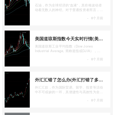
石油，作为全球经济的“血液”，其价格波动牵
动着无数人的神经。对于普通投资者而言，直
接参与实物石油的买卖既不现实也不必要 ...
·
8个月前
美国道琼斯指数今天实时行情(美国道琼斯指数期货指数实时行情)
美国道琼斯工业平均指数（Dow Jones
Industrial Average, 简称道指或DJIA），无
疑是全球金融市场中最具标志性和影响力的股
·
8个月前
票 ...
外汇汇错了怎么办(外汇打错了多久退回来)
外汇汇款，作为国际贸易、留学、投资等活动
中不可或缺的一环，其便捷性与高效性为全球
资金流转提供了极大便利。一旦操作失误 ...
·
8个月前