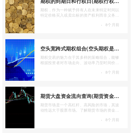
期权的到期日和行权日(期权行权日到期虚值期权都将清零)
期权，作为一种赋予持有人在未来特定时间以
特定价格买入或卖出标的资产权利而非义务的
金融工具，其价值的实现或消逝，最终都 ...
·
8个月前
空头宽跨式期权组合(空头期权是什么意思)
期权交易的魅力在于其多样的策略组合，能够
根据投资者对市场走向、波动率乃至时间价值
的判断，设计出各种定制化的风险收益结 ...
·
8个月前
期货大盘资金流向查询(期货资金流向查询)
期货市场是一个高杠杆、高风险的市场，其波
动性远大于股票市场。了解期货市场的资金流
向对于投资者来说至关重要。通过分析资 ...
·
8个月前