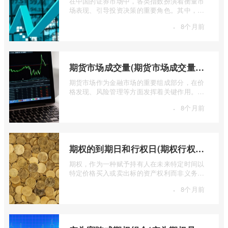
在中国的证券市场中，各类指数扮演着衡量市
场表现、引导投资决策的重要角色。其中，上
证50指数（SSE 50 Index）无疑是衡量上 ...
·
8个月前
期货市场成交量(期货市场成交量萎缩)
期货市场作为金融市场的重要组成部分，在价
格发现、风险管理等方面发挥着关键作用。近
期全球多个期货市场都出现了成交量萎缩 ...
·
8个月前
期权的到期日和行权日(期权行权日到期虚值期权都将清零)
期权，作为一种赋予持有人在未来特定时间以
特定价格买入或卖出标的资产权利而非义务的
金融工具，其价值的实现或消逝，最终都 ...
·
8个月前