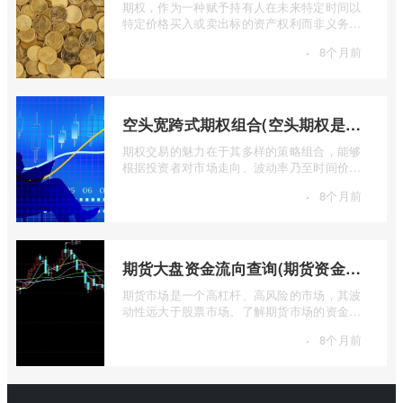
期权，作为一种赋予持有人在未来特定时间以
特定价格买入或卖出标的资产权利而非义务的
金融工具，其价值的实现或消逝，最终都 ...
·
8个月前
空头宽跨式期权组合(空头期权是什么意思)
期权交易的魅力在于其多样的策略组合，能够
根据投资者对市场走向、波动率乃至时间价值
的判断，设计出各种定制化的风险收益结 ...
·
8个月前
期货大盘资金流向查询(期货资金流向查询)
期货市场是一个高杠杆、高风险的市场，其波
动性远大于股票市场。了解期货市场的资金流
向对于投资者来说至关重要。通过分析资 ...
·
8个月前