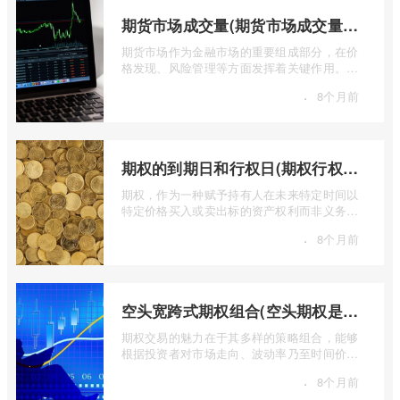
期货市场成交量(期货市场成交量萎缩)
期货市场作为金融市场的重要组成部分，在价
格发现、风险管理等方面发挥着关键作用。近
期全球多个期货市场都出现了成交量萎缩 ...
·
8个月前
期权的到期日和行权日(期权行权日到期虚值期权都将清零)
期权，作为一种赋予持有人在未来特定时间以
特定价格买入或卖出标的资产权利而非义务的
金融工具，其价值的实现或消逝，最终都 ...
·
8个月前
空头宽跨式期权组合(空头期权是什么意思)
期权交易的魅力在于其多样的策略组合，能够
根据投资者对市场走向、波动率乃至时间价值
的判断，设计出各种定制化的风险收益结 ...
·
8个月前