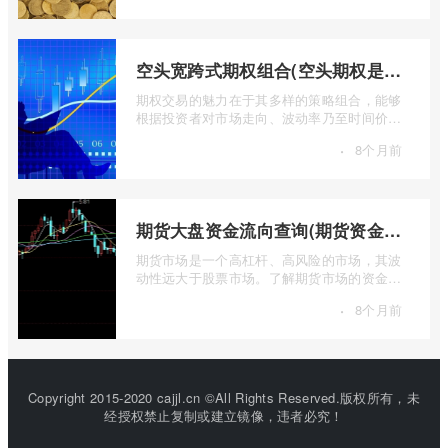
空头宽跨式期权组合(空头期权是什么意思)
期权交易的魅力在于其多样的策略组合，能够
根据投资者对市场走向、波动率乃至时间价值
的判断，设计出各种定制化的风险收益结 ...
·
8个月前
期货大盘资金流向查询(期货资金流向查询)
期货市场是一个高杠杆、高风险的市场，其波
动性远大于股票市场。了解期货市场的资金流
向对于投资者来说至关重要。通过分析资 ...
·
8个月前
Copyright 2015-2020 cajjl.cn ©All Rights Reserved.版权所有，未
经授权禁止复制或建立镜像，违者必究！