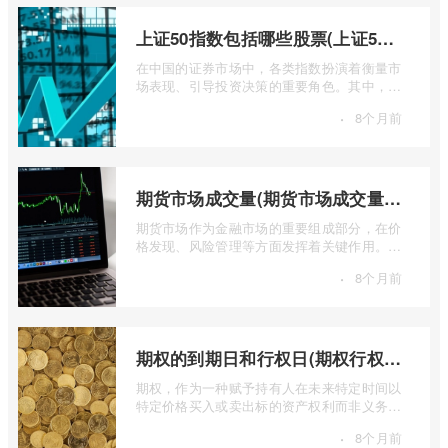
上证50指数包括哪些股票(上证50指数包含哪些股票)
在中国的证券市场中，各类指数扮演着衡量市
场表现、引导投资决策的重要角色。其中，上
证50指数（SSE 50 Index）无疑是衡量上 ...
·
8个月前
期货市场成交量(期货市场成交量萎缩)
期货市场作为金融市场的重要组成部分，在价
格发现、风险管理等方面发挥着关键作用。近
期全球多个期货市场都出现了成交量萎缩 ...
·
8个月前
期权的到期日和行权日(期权行权日到期虚值期权都将清零)
期权，作为一种赋予持有人在未来特定时间以
特定价格买入或卖出标的资产权利而非义务的
金融工具，其价值的实现或消逝，最终都 ...
·
8个月前