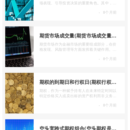
场表现、引导投资决策的重要角色。其中，上
证50指数（SSE 50 Index）无疑是衡量上 ...
·
8个月前
期货市场成交量(期货市场成交量萎缩)
期货市场作为金融市场的重要组成部分，在价
格发现、风险管理等方面发挥着关键作用。近
期全球多个期货市场都出现了成交量萎缩 ...
·
8个月前
期权的到期日和行权日(期权行权日到期虚值期权都将清零)
期权，作为一种赋予持有人在未来特定时间以
特定价格买入或卖出标的资产权利而非义务的
金融工具，其价值的实现或消逝，最终都 ...
·
8个月前
空头宽跨式期权组合(空头期权是什么意思)