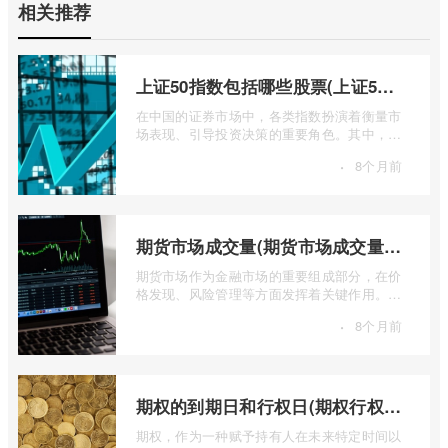
相关推荐
上证50指数包括哪些股票(上证50指数包含哪些股票)
在中国的证券市场中，各类指数扮演着衡量市
场表现、引导投资决策的重要角色。其中，上
证50指数（SSE 50 Index）无疑是衡量上 ...
·
8个月前
期货市场成交量(期货市场成交量萎缩)
期货市场作为金融市场的重要组成部分，在价
格发现、风险管理等方面发挥着关键作用。近
期全球多个期货市场都出现了成交量萎缩 ...
·
8个月前
期权的到期日和行权日(期权行权日到期虚值期权都将清零)
期权，作为一种赋予持有人在未来特定时间以