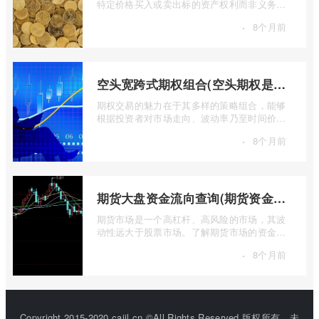
特定价格买入或卖出标的资产权利而非义务的
金融工具，其价值的实现或消逝，最终都 ...
·
8个月前
空头宽跨式期权组合(空头期权是什么意思)
期权交易的魅力在于其多样的策略组合，能够
根据投资者对市场走向、波动率乃至时间价值
的判断，设计出各种定制化的风险收益结 ...
·
8个月前
期货大盘资金流向查询(期货资金流向查询)
期货市场是一个高杠杆、高风险的市场，其波
动性远大于股票市场。了解期货市场的资金流
向对于投资者来说至关重要。通过分析资 ...
·
8个月前
Copyright 2015-2020 cajjl.cn ©All Rights Reserved.版权所有，未