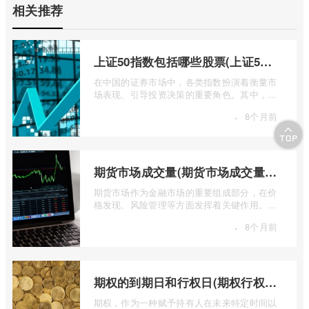
相关推荐
上证50指数包括哪些股票(上证50指数包含哪些股票)
在中国的证券市场中，各类指数扮演着衡量市
场表现、引导投资决策的重要角色。其中，上
证50指数（SSE 50 Index）无疑是衡量上 ...
·
8个月前
期货市场成交量(期货市场成交量萎缩)
期货市场作为金融市场的重要组成部分，在价
格发现、风险管理等方面发挥着关键作用。近
期全球多个期货市场都出现了成交量萎缩 ...
·
8个月前
期权的到期日和行权日(期权行权日到期虚值期权都将清零)
期权，作为一种赋予持有人在未来特定时间以