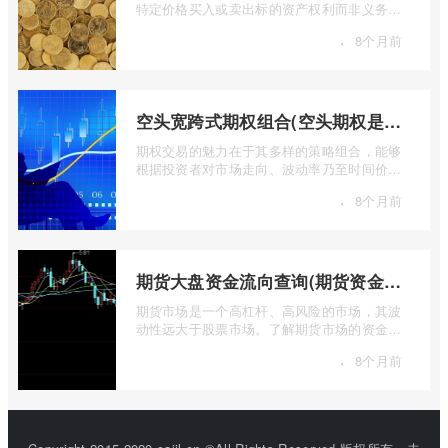
特定价格买入或卖出标的资产权利而非义务的
金融工具，其价值的实现或消逝，最终都 ...
·
8个月前
空头宽跨式期权组合(空头期权是什么意思)
期权交易的魅力在于其多样的策略组合，能够
根据投资者对市场走向、波动率乃至时间价值
的判断，设计出各种定制化的风险收益结 ...
·
8个月前
期货大盘资金流向查询(期货资金流向查询)
期货市场是一个高杠杆、高风险的市场，其波
动性远大于股票市场。了解期货市场的资金流
向对于投资者来说至关重要。通过分析资 ...
·
8个月前