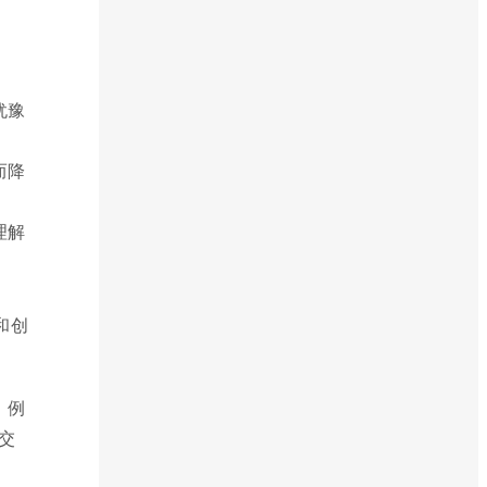
犹豫
而降
理解
和创
。例
交