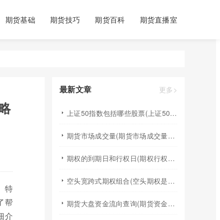
期货基础
期货技巧
期货百科
期货直播室
最新文章
更多>
略
上证50指数包括哪些股票(上证50指数包含哪些股票)
期货市场成交量(期货市场成交量萎缩)
期权的到期日和行权日(期权行权日到期虚值期权都将清零)
空头宽跨式期权组合(空头期权是什么意思)
。特
了帮
期货大盘资金流向查询(期货资金流向查询)
细介