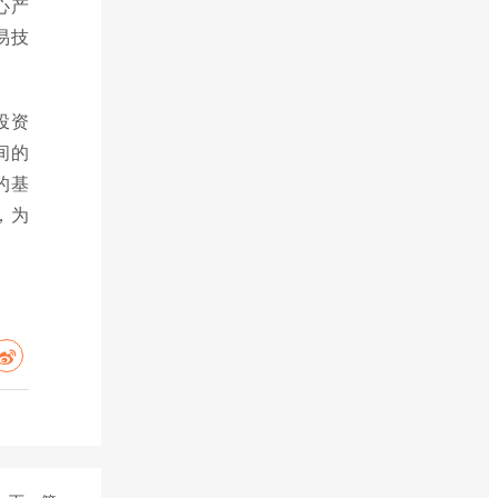
心产
易技
投资
间的
的基
，为