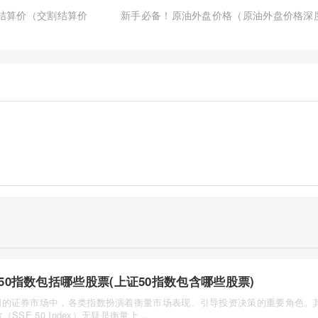
割结算价（交割结算价
新手必备！原油外盘价格（原油外盘价格深
50指数包括哪些股票(上证50指数包含哪些股票)
国的证券市场中，各类指数扮演着衡量市场表现、引导投资决策的重要角色。
（SSE 50 Index）无疑是衡量上 ...