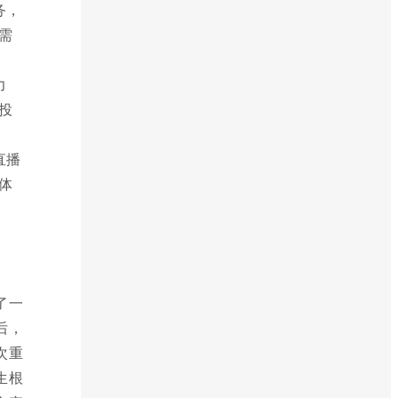
务，
需
力
投
直播
体
了一
后，
次重
生根