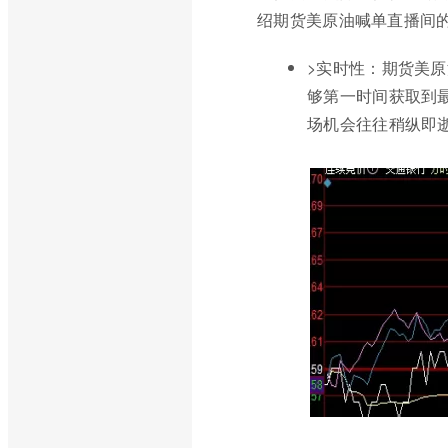
绍期货美原油喊单直播间
>实时性：期货美
够第一时间获取到
场机会往往稍纵即