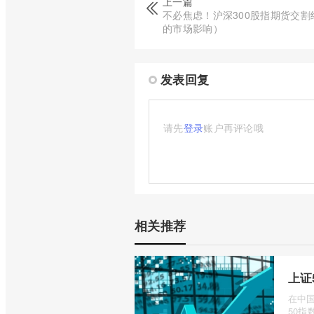
上一篇
不必焦虑！沪深300股指期货交
的市场影响）
发表回复
请先
登录
账户再评论哦
相关推荐
上证
在中
50指数