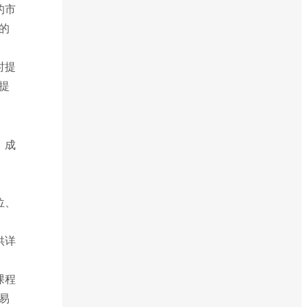
的市
的
时提
提
、成
位、
供详
课程
易