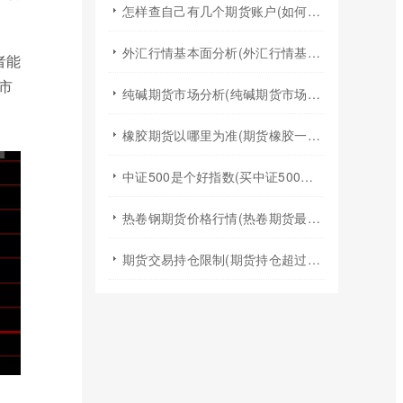
怎样查自己有几个期货账户(如何查询自己有几个证券期货账户)
外汇行情基本面分析(外汇行情基本面分析实验报告)
者能
市
纯碱期货市场分析(纯碱期货市场分析图)
橡胶期货以哪里为准(期货橡胶一手手续费)
中证500是个好指数(买中证500指数基金)
热卷钢期货价格行情(热卷期货最新行情今天)
期货交易持仓限制(期货持仓超过持仓限额)