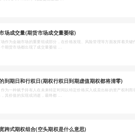
市场成交量(期货市场成交量萎缩)
市场作为金融市场的重要组成部分，在价格发现、风险管理等方面发挥着关键
个期货市场都出现了成交量萎缩 ...
的到期日和行权日(期权行权日到期虚值期权都将清零)
，作为一种赋予持有人在未来特定时间以特定价格买入或卖出标的资产权利而
，其价值的实现或消逝，最终都 ...
宽跨式期权组合(空头期权是什么意思)