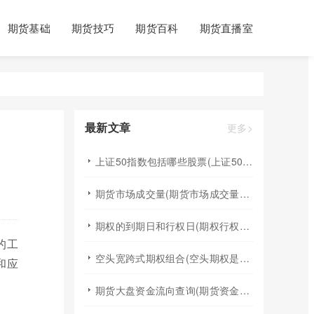
期货基础
期货技巧
期货百科
期货直播室
最新文章
更多>
上证50指数包括哪些股票(上证50指数包含哪些股票)
期货市场成交量(期货市场成交量萎缩)
期权的到期日和行权日(期权行权日到期虚值期权都将清零)
的工
空头宽跨式期权组合(空头期权是什么意思)
和应
期货大盘资金流向查询(期货资金流向查询)