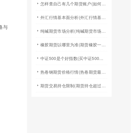
怎样查自己有几个期货账户(如何查询自己有几个证券期货账户)
外汇行情基本面分析(外汇行情基本面分析实验报告)
格与
纯碱期货市场分析(纯碱期货市场分析图)
橡胶期货以哪里为准(期货橡胶一手手续费)
中证500是个好指数(买中证500指数基金)
热卷钢期货价格行情(热卷期货最新行情今天)
期货交易持仓限制(期货持仓超过持仓限额)