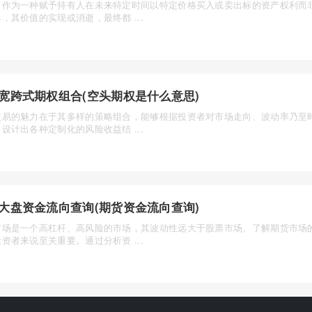
，作为一种赋予持有人在未来特定时间以特定价格买入或卖出标的资产权利而
，其价值的实现或消逝，最终都 ...
宽跨式期权组合(空头期权是什么意思)
交易的魅力在于其多样的策略组合，能够根据投资者对市场走向、波动率乃至
设计出各种定制化的风险收益结 ...
大盘资金流向查询(期货资金流向查询)
市场是一个高杠杆、高风险的市场，其波动性远大于股票市场。了解期货市场
资者来说至关重要。通过分析资 ...