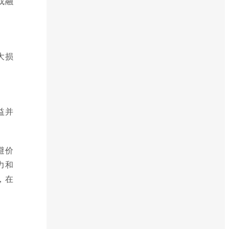
或融
大损
益并
避价
力和
，在