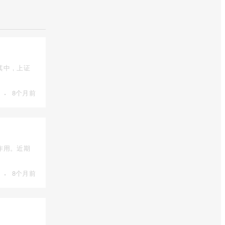
其中，上证
·
8个月前
作用。近期
·
8个月前