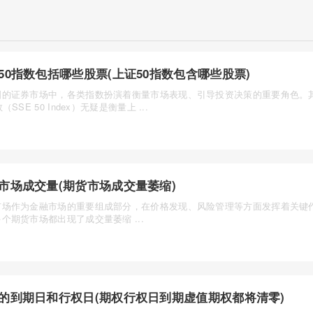
50指数包括哪些股票(上证50指数包含哪些股票)
国的证券市场中，各类指数扮演着衡量市场表现、引导投资决策的重要角色。
（SSE 50 Index）无疑是衡量上 ...
市场成交量(期货市场成交量萎缩)
市场作为金融市场的重要组成部分，在价格发现、风险管理等方面发挥着关键
个期货市场都出现了成交量萎缩 ...
的到期日和行权日(期权行权日到期虚值期权都将清零)