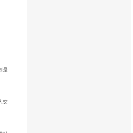
则是
大交