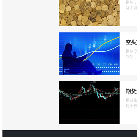
期权
融工具
空头
期权
判断，
期货
期货
对于投