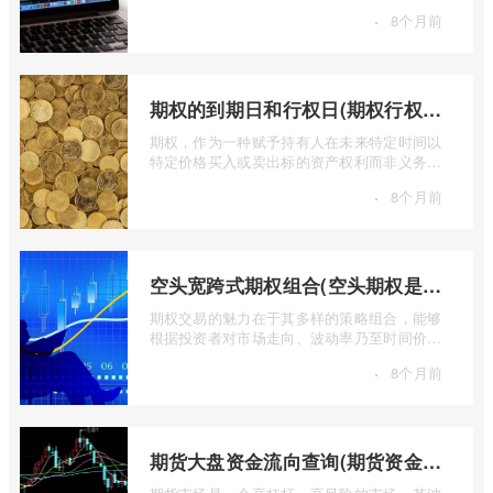
期全球多个期货市场都出现了成交量萎缩 ...
·
8个月前
期权的到期日和行权日(期权行权日到期虚值期权都将清零)
期权，作为一种赋予持有人在未来特定时间以
特定价格买入或卖出标的资产权利而非义务的
金融工具，其价值的实现或消逝，最终都 ...
·
8个月前
空头宽跨式期权组合(空头期权是什么意思)
期权交易的魅力在于其多样的策略组合，能够
根据投资者对市场走向、波动率乃至时间价值
的判断，设计出各种定制化的风险收益结 ...
·
8个月前
期货大盘资金流向查询(期货资金流向查询)