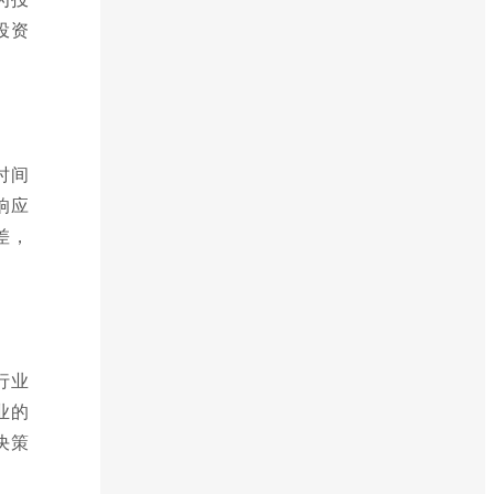
投资
时间
响应
差，
行业
业的
决策