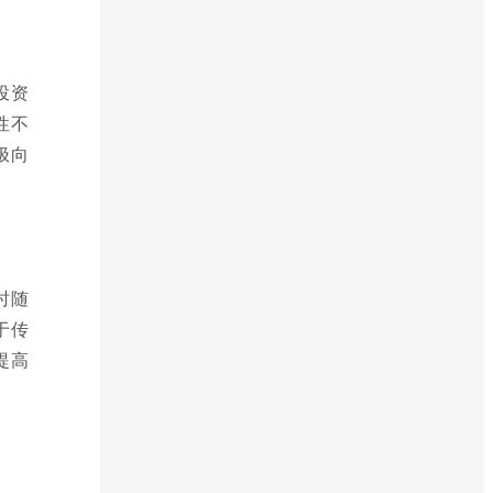
投资
性不
极向
时随
于传
提高