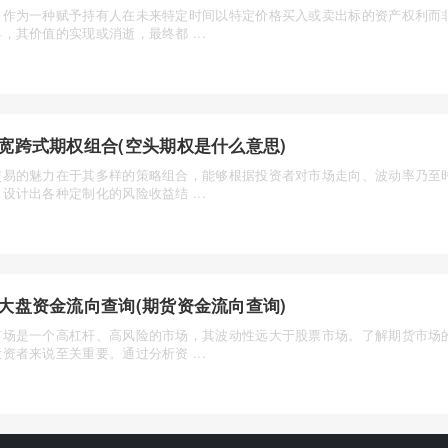
，作为一种赋予持有人在未来特定时间以特定价格买入或卖出标的资产权利而
，其价值的实现或消逝，最终都 ...
宽跨式期权组合(空头期权是什么意思)
交易的魅力在于其多样的策略组合，能够根据投资者对市场走向、波动率乃至
设计出各种定制化的风险收益结 ...
大盘资金流向查询(期货资金流向查询)
市场是一个高杠杆、高风险的市场，其波动性远大于股票市场。了解期货市场
资者来说至关重要。通过分析资 ...