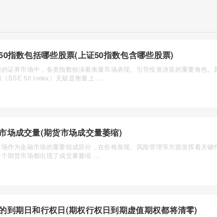
50指数包括哪些股票(上证50指数包含哪些股票)
国的证券市场中，各类指数扮演着衡量市场表现、引导投资决策的重要角色。
（SSE 50 Index）无疑是衡量上 ...
市场成交量(期货市场成交量萎缩)
市场作为金融市场的重要组成部分，在价格发现、风险管理等方面发挥着关键
个期货市场都出现了成交量萎缩 ...
的到期日和行权日(期权行权日到期虚值期权都将清零)