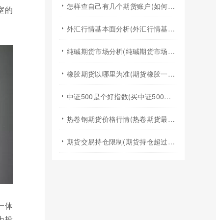
怎样查自己有几个期货账户(如何查询自己有几个证券期货账户)
室的
外汇行情基本面分析(外汇行情基本面分析实验报告)
纯碱期货市场分析(纯碱期货市场分析图)
橡胶期货以哪里为准(期货橡胶一手手续费)
中证500是个好指数(买中证500指数基金)
热卷钢期货价格行情(热卷期货最新行情今天)
期货交易持仓限制(期货持仓超过持仓限额)
一体
为投