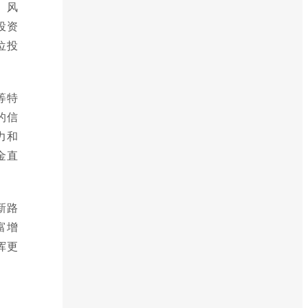
、风
投资
位投
等特
的信
力和
金直
新路
富增
挥更