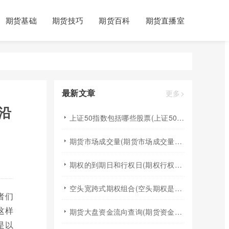
期货基础
期货技巧
期货百科
期货直播室
最新文章
更多>
沿
上证50指数包括哪些股票(上证50指数包含哪些股票)
期货市场成交量(期货市场成交量萎缩)
期权的到期日和行权日(期权行权日到期虚值期权都将清零)
空头宽跨式期权组合(空头期权是什么意思)
者们
这样
期货大盘资金流向查询(期货资金流向查询)
是以