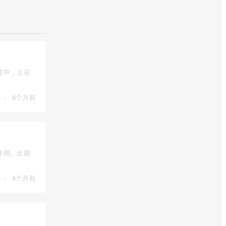
其中，上证
·
8个月前
作用。近期
·
8个月前