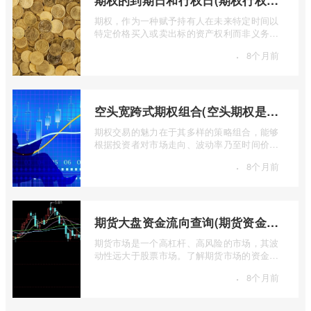
期权的到期日和行权日(期权行权日到期虚值期权都将清零)
期权，作为一种赋予持有人在未来特定时间以
特定价格买入或卖出标的资产权利而非义务的
金融工具，其价值的实现或消逝，最终都 ...
·
8个月前
空头宽跨式期权组合(空头期权是什么意思)
期权交易的魅力在于其多样的策略组合，能够
根据投资者对市场走向、波动率乃至时间价值
的判断，设计出各种定制化的风险收益结 ...
·
8个月前
期货大盘资金流向查询(期货资金流向查询)
期货市场是一个高杠杆、高风险的市场，其波
动性远大于股票市场。了解期货市场的资金流
向对于投资者来说至关重要。通过分析资 ...
·
8个月前