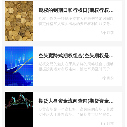
期权的到期日和行权日(期权行权日到期虚值期权都将清零)
期权，作为一种赋予持有人在未来特定时间以
特定价格买入或卖出标的资产权利而非义务的
金融工具，其价值的实现或消逝，最终都 ...
·
8个月前
空头宽跨式期权组合(空头期权是什么意思)
期权交易的魅力在于其多样的策略组合，能够
根据投资者对市场走向、波动率乃至时间价值
的判断，设计出各种定制化的风险收益结 ...
·
8个月前
期货大盘资金流向查询(期货资金流向查询)
期货市场是一个高杠杆、高风险的市场，其波
动性远大于股票市场。了解期货市场的资金流
向对于投资者来说至关重要。通过分析资 ...
·
8个月前