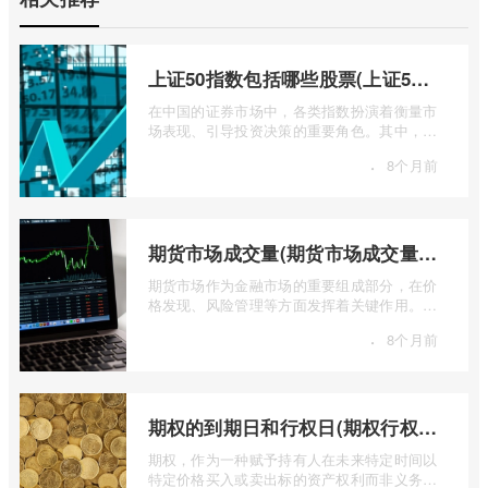
上证50指数包括哪些股票(上证50指数包含哪些股票)
在中国的证券市场中，各类指数扮演着衡量市
场表现、引导投资决策的重要角色。其中，上
证50指数（SSE 50 Index）无疑是衡量上 ...
·
8个月前
期货市场成交量(期货市场成交量萎缩)
期货市场作为金融市场的重要组成部分，在价
格发现、风险管理等方面发挥着关键作用。近
期全球多个期货市场都出现了成交量萎缩 ...
·
8个月前
期权的到期日和行权日(期权行权日到期虚值期权都将清零)
期权，作为一种赋予持有人在未来特定时间以
特定价格买入或卖出标的资产权利而非义务的