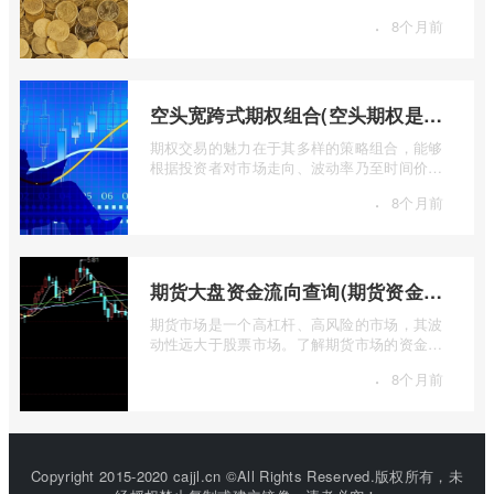
金融工具，其价值的实现或消逝，最终都 ...
·
8个月前
空头宽跨式期权组合(空头期权是什么意思)
期权交易的魅力在于其多样的策略组合，能够
根据投资者对市场走向、波动率乃至时间价值
的判断，设计出各种定制化的风险收益结 ...
·
8个月前
期货大盘资金流向查询(期货资金流向查询)
期货市场是一个高杠杆、高风险的市场，其波
动性远大于股票市场。了解期货市场的资金流
向对于投资者来说至关重要。通过分析资 ...
·
8个月前
Copyright 2015-2020 cajjl.cn ©All Rights Reserved.版权所有，未