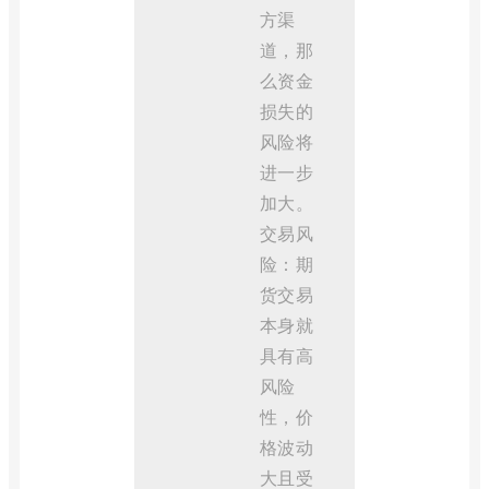
方渠
道，那
么资金
损失的
风险将
进一步
加大。
交易风
险：期
货交易
本身就
具有高
风险
性，价
格波动
大且受