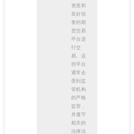
资质和
良好信
誉的期
货交易
平台进
行交
易。这
些平台
通常会
受到监
管机构
的严格
监管，
并遵守
相关的
法律法