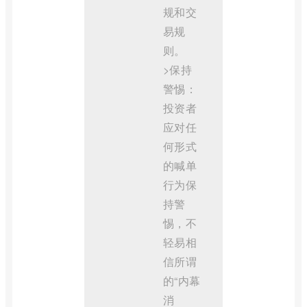
规和交
易规
则。
>保持
警惕：
投资者
应对任
何形式
的喊单
行为保
持警
惕，不
轻易相
信所谓
的“内幕
消