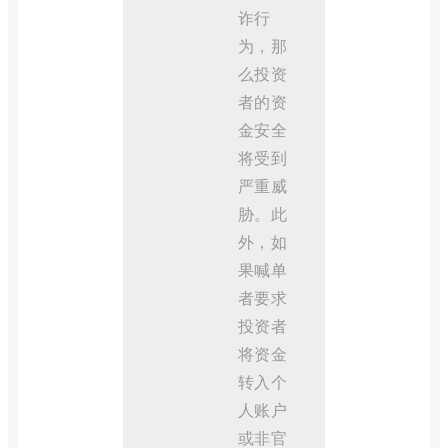
诈行
为，那
么投资
者的资
金安全
将受到
严重威
胁。此
外，如
果喊单
者要求
投资者
将资金
转入个
人账户
或非官