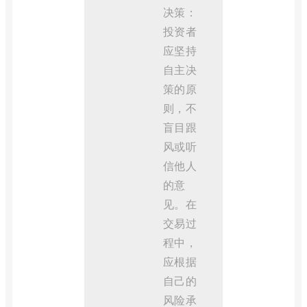
决策：
投资者
应坚持
自主决
策的原
则，不
盲目跟
风或听
信他人
的意
见。在
交易过
程中，
应根据
自己的
风险承