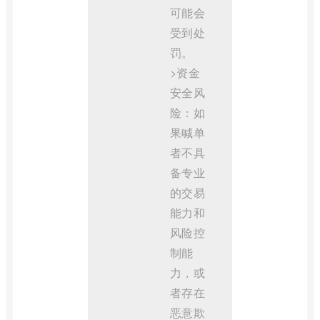
可能会
受到处
罚。
>资金
安全风
险：如
果喊单
者不具
备专业
的交易
能力和
风险控
制能
力，或
者存在
恶意欺