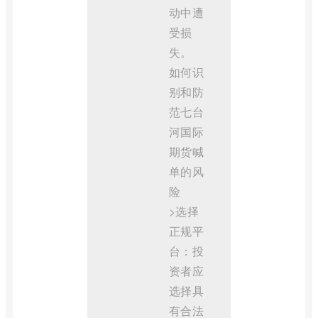
动中遭
受损
失。
如何识
别和防
范七台
河国际
期货喊
单的风
险
>选择
正规平
台：投
资者应
选择具
有合法