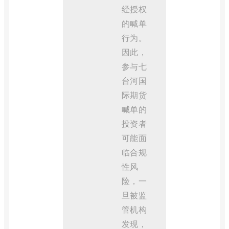
经授权
的喊单
行为。
因此，
参与七
台河国
际期货
喊单的
投资者
可能面
临合规
性风
险，一
旦被监
管机构
发现，