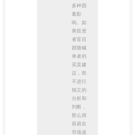
多种因
素影
响。如
果投资
者盲目
跟随喊
单者的
买卖建
议，而
不进行
独立的
分析和
判断，
那么很
容易在
市场波