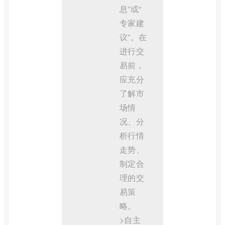
息”或“
专家建
议”。在
进行交
易前，
应充分
了解市
场情
况、分
析行情
走势、
制定合
理的交
易策
略。
>自主