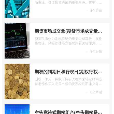
场表现、引导投资决策的重要角色。其中，上
证50指数（SSE 50 Index）无疑是衡量上 ...
·
8个月前
期货市场成交量(期货市场成交量萎缩)
期货市场作为金融市场的重要组成部分，在价
格发现、风险管理等方面发挥着关键作用。近
期全球多个期货市场都出现了成交量萎缩 ...
·
8个月前
期权的到期日和行权日(期权行权日到期虚值期权都将清零)
期权，作为一种赋予持有人在未来特定时间以
特定价格买入或卖出标的资产权利而非义务的
金融工具，其价值的实现或消逝，最终都 ...
·
8个月前
空头宽跨式期权组合(空头期权是什么意思)