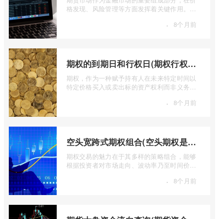
格发现、风险管理等方面发挥着关键作用。近
期全球多个期货市场都出现了成交量萎缩 ...
·
8个月前
期权的到期日和行权日(期权行权日到期虚值期权都将清零)
期权，作为一种赋予持有人在未来特定时间以
特定价格买入或卖出标的资产权利而非义务的
金融工具，其价值的实现或消逝，最终都 ...
·
8个月前
空头宽跨式期权组合(空头期权是什么意思)
期权交易的魅力在于其多样的策略组合，能够
根据投资者对市场走向、波动率乃至时间价值
的判断，设计出各种定制化的风险收益结 ...
·
8个月前