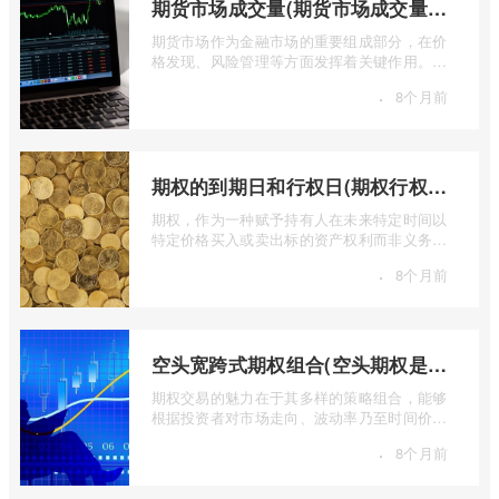
期货市场成交量(期货市场成交量萎缩)
期货市场作为金融市场的重要组成部分，在价
格发现、风险管理等方面发挥着关键作用。近
期全球多个期货市场都出现了成交量萎缩 ...
·
8个月前
期权的到期日和行权日(期权行权日到期虚值期权都将清零)
期权，作为一种赋予持有人在未来特定时间以
特定价格买入或卖出标的资产权利而非义务的
金融工具，其价值的实现或消逝，最终都 ...
·
8个月前
空头宽跨式期权组合(空头期权是什么意思)
期权交易的魅力在于其多样的策略组合，能够
根据投资者对市场走向、波动率乃至时间价值
的判断，设计出各种定制化的风险收益结 ...
·
8个月前