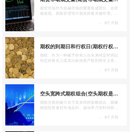
期货市场作为金融市场的重要组成部分，在价
格发现、风险管理等方面发挥着关键作用。近
期全球多个期货市场都出现了成交量萎缩 ...
·
8个月前
期权的到期日和行权日(期权行权日到期虚值期权都将清零)
期权，作为一种赋予持有人在未来特定时间以
特定价格买入或卖出标的资产权利而非义务的
金融工具，其价值的实现或消逝，最终都 ...
·
8个月前
空头宽跨式期权组合(空头期权是什么意思)
期权交易的魅力在于其多样的策略组合，能够
根据投资者对市场走向、波动率乃至时间价值
的判断，设计出各种定制化的风险收益结 ...
·
8个月前