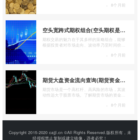
金融工具，其价值的实现或消逝，最终都 ...
·
8个月前
空头宽跨式期权组合(空头期权是什么意思)
期权交易的魅力在于其多样的策略组合，能够
根据投资者对市场走向、波动率乃至时间价值
的判断，设计出各种定制化的风险收益结 ...
·
8个月前
期货大盘资金流向查询(期货资金流向查询)
期货市场是一个高杠杆、高风险的市场，其波
动性远大于股票市场。了解期货市场的资金流
向对于投资者来说至关重要。通过分析资 ...
·
8个月前
Copyright 2015-2020 cajjl.cn ©All Rights Reserved.版权所有，未
经授权禁止复制或建立镜像，违者必究！