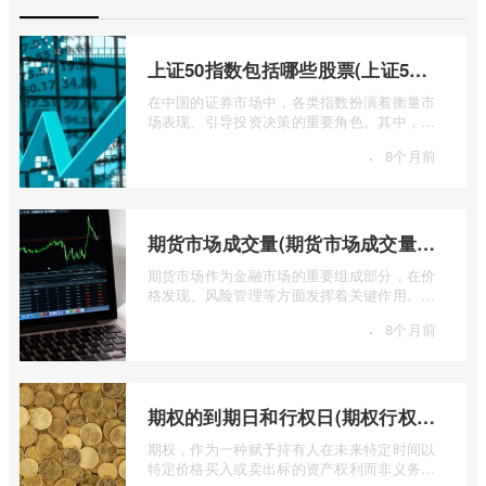
上证50指数包括哪些股票(上证50指数包含哪些股票)
在中国的证券市场中，各类指数扮演着衡量市
场表现、引导投资决策的重要角色。其中，上
证50指数（SSE 50 Index）无疑是衡量上 ...
·
8个月前
期货市场成交量(期货市场成交量萎缩)
期货市场作为金融市场的重要组成部分，在价
格发现、风险管理等方面发挥着关键作用。近
期全球多个期货市场都出现了成交量萎缩 ...
·
8个月前
期权的到期日和行权日(期权行权日到期虚值期权都将清零)
期权，作为一种赋予持有人在未来特定时间以
特定价格买入或卖出标的资产权利而非义务的