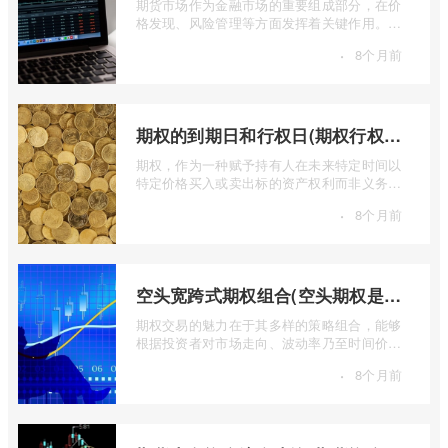
期货市场作为金融市场的重要组成部分，在价
格发现、风险管理等方面发挥着关键作用。近
期全球多个期货市场都出现了成交量萎缩 ...
·
8个月前
期权的到期日和行权日(期权行权日到期虚值期权都将清零)
期权，作为一种赋予持有人在未来特定时间以
特定价格买入或卖出标的资产权利而非义务的
金融工具，其价值的实现或消逝，最终都 ...
·
8个月前
空头宽跨式期权组合(空头期权是什么意思)
期权交易的魅力在于其多样的策略组合，能够
根据投资者对市场走向、波动率乃至时间价值
的判断，设计出各种定制化的风险收益结 ...
·
8个月前