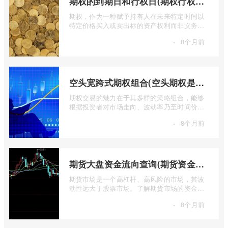
期权的到期日和行权日(期权行权日到期虚值期权都将清零)
期权，作为一种赋予持有人在未来特定时间以
特定价格买入或卖出标的资产权利而非义务的
金融工具，其价值的实现或消逝，最终都 ...
·
8个月前
空头宽跨式期权组合(空头期权是什么意思)
期权交易的魅力在于其多样的策略组合，能够
根据投资者对市场走向、波动率乃至时间价值
的判断，设计出各种定制化的风险收益结 ...
·
8个月前
期货大盘资金流向查询(期货资金流向查询)
期货市场是一个高杠杆、高风险的市场，其波
动性远大于股票市场。了解期货市场的资金流
向对于投资者来说至关重要。通过分析资 ...
·
8个月前