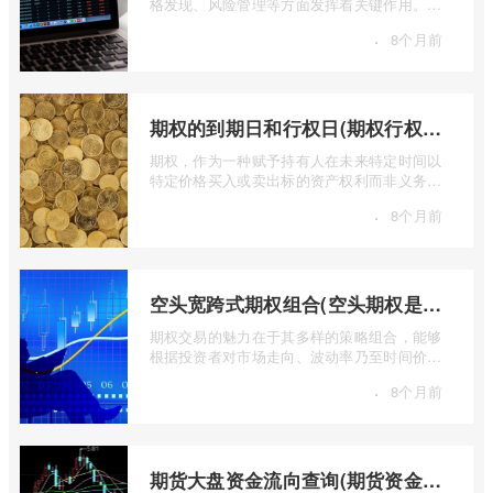
格发现、风险管理等方面发挥着关键作用。近
期全球多个期货市场都出现了成交量萎缩 ...
·
8个月前
期权的到期日和行权日(期权行权日到期虚值期权都将清零)
期权，作为一种赋予持有人在未来特定时间以
特定价格买入或卖出标的资产权利而非义务的
金融工具，其价值的实现或消逝，最终都 ...
·
8个月前
空头宽跨式期权组合(空头期权是什么意思)
期权交易的魅力在于其多样的策略组合，能够
根据投资者对市场走向、波动率乃至时间价值
的判断，设计出各种定制化的风险收益结 ...
·
8个月前
期货大盘资金流向查询(期货资金流向查询)