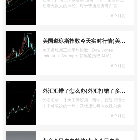
动着无数人的神经。对于普通投资者而言，直
接参与实物石油的买卖既不现实也不必要 ...
·
8个月前
美国道琼斯指数今天实时行情(美国道琼斯指数期货指数实时行情)
美国道琼斯工业平均指数（Dow Jones
Industrial Average, 简称道指或DJIA），无
疑是全球金融市场中最具标志性和影响力的股
·
8个月前
票 ...
外汇汇错了怎么办(外汇打错了多久退回来)
外汇汇款，作为国际贸易、留学、投资等活动
中不可或缺的一环，其便捷性与高效性为全球
资金流转提供了极大便利。一旦操作失误 ...
·
8个月前