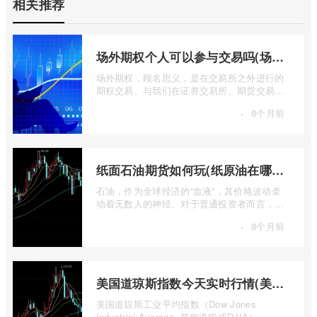
相关推荐
场外期权个人可以参与交易吗(场外个股期权怎样交易)
场外期权，顾名思义，是在交易所之外进行的
期权交易。与我们在证券交易所、期货交易所
看到的标准化、集中清算的场内期权不同 ...
·
8个月前
纸面石油期货如何玩(纸原油在哪里交易)
石油，作为全球经济的“血液”，其价格波动牵
动着无数人的神经。对于普通投资者而言，直
接参与实物石油的买卖既不现实也不必要 ...
·
8个月前
美国道琼斯指数今天实时行情(美国道琼斯指数期货指数实时行情)
美国道琼斯工业平均指数（Dow Jones
Industrial Average, 简称道指或DJIA），无