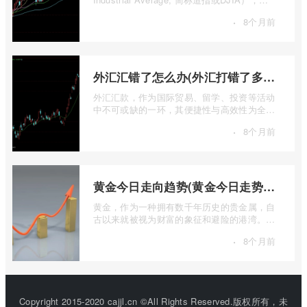
疑是全球金融市场中最具标志性和影响力的股
·
8个月前
票 ...
外汇汇错了怎么办(外汇打错了多久退回来)
外汇汇款，作为国际贸易、留学、投资等活动
中不可或缺的一环，其便捷性与高效性为全球
资金流转提供了极大便利。一旦操作失误 ...
·
8个月前
黄金今日走向趋势(黄金今日走势分析建议)
黄金，作为一种拥有数千年历史的贵金属，自
古以来就被视为财富的象征和避险的港湾。在
现代金融市场中，它不仅是重要的工业原 ...
·
8个月前
Copyright 2015-2020 cajjl.cn ©All Rights Reserved.版权所有，未