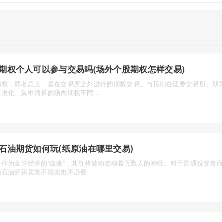
期权个人可以参与交易吗(场外个股期权怎样交易)
期权，顾名思义，是在交易所之外进行的期权交易。与我们在证券交易所、期
准化、集中清算的场内期权不同 ...
石油期货如何玩(纸原油在哪里交易)
，作为全球经济的“血液”，其价格波动牵动着无数人的神经。对于普通投资者
石油的买卖既不现实也不必要 ...