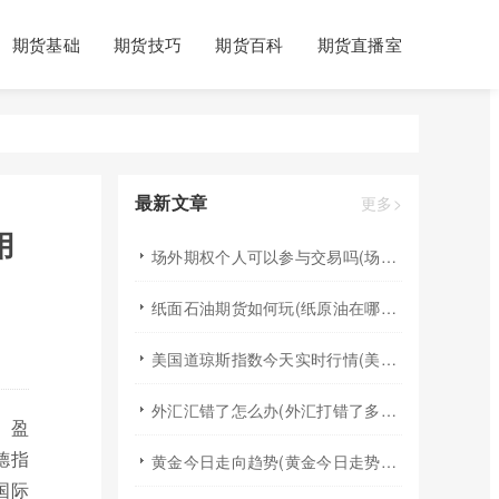
期货基础
期货技巧
期货百科
期货直播室
最新文章
更多>
用
场外期权个人可以参与交易吗(场外个股期权怎样交易)
纸面石油期货如何玩(纸原油在哪里交易)
美国道琼斯指数今天实时行情(美国道琼斯指数期货指数实时行情)
外汇汇错了怎么办(外汇打错了多久退回来)
。盈
德指
黄金今日走向趋势(黄金今日走势分析建议)
国际