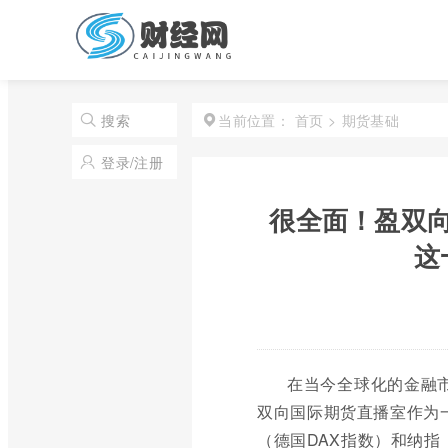
首页
>
期货基础
搜索
当前位置：
登录/注册
很全面！盈双
这
在当今全球化的金融
双向国际期货直播室作为
（德国DAX指数）和纳