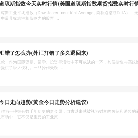
道琼斯指数今天实时行情(美国道琼斯指数期货指数实时行情
琼斯工业平均指数（Dow Jones Industrial Average, 简称道指或DJIA
中最具标志性和影响力的股票 ...
汇错了怎么办(外汇打错了多久退回来)
汇款，作为国际贸易、留学、投资等活动中不可或缺的一环，其便捷性与高效
提供了极大便利。一旦操作失误 ...
今日走向趋势(黄金今日走势分析建议)
，作为一种拥有数千年历史的贵金属，自古以来就被视为财富的象征和避险的
市场中，它不仅是重要的工业原 ...