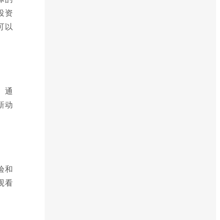
投资
可以
。通
新动
验和
观看