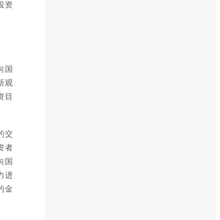
投资
向国
新观
资目
的交
资者
向国
力进
的金