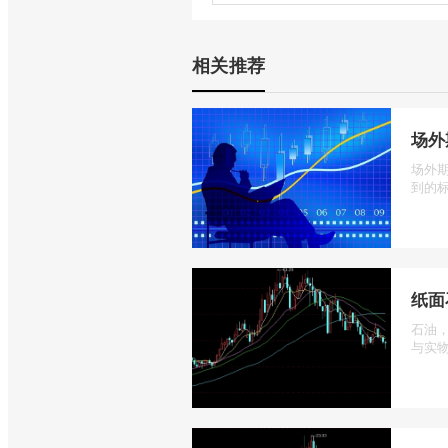
相关推荐
场外
场外
到的标
纸面
石油
与实物