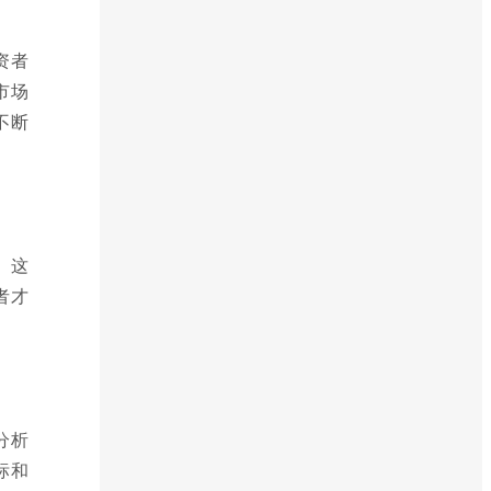
资者
市场
不断
。这
者才
分析
标和