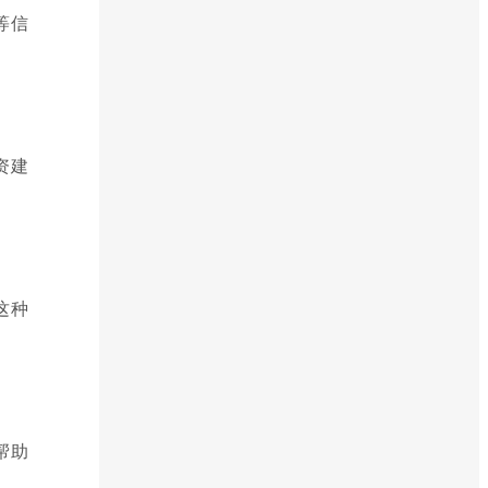
等信
资建
这种
帮助