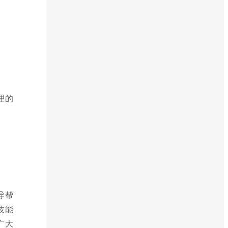
理的
导帮
技能
广大