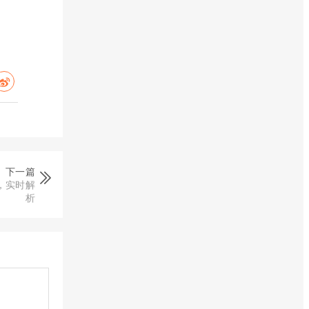
下一篇
，实时解
析