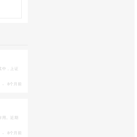
其中，上证
·
8个月前
作用。近期
·
8个月前