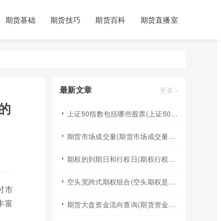
期货基础
期货技巧
期货百科
期货直播室
最新文章
更多>
的
上证50指数包括哪些股票(上证50指数包含哪些股票)
期货市场成交量(期货市场成交量萎缩)
期权的到期日和行权日(期权行权日到期虚值期权都将清零)
空头宽跨式期权组合(空头期权是什么意思)
时市
丰富
期货大盘资金流向查询(期货资金流向查询)