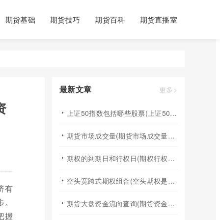
期货基础
期货技巧
期货百科
期货直播室
最新文章
更多>
资
上证50指数包括哪些股票(上证50指数包含哪些股票)
期货市场成交量(期货市场成交量萎缩)
期权的到期日和行权日(期权行权日到期虚值期权都将清零)
空头宽跨式期权组合(空头期权是什么意思)
济有
步。
期货大盘资金流向查询(期货资金流向查询)
把握