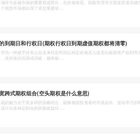
市场作为金融市场的重要组成部分，在价格发现、风险管理等方面发挥着关键
个期货市场都出现了成交量萎缩 ...
的到期日和行权日(期权行权日到期虚值期权都将清零)
，作为一种赋予持有人在未来特定时间以特定价格买入或卖出标的资产权利而
，其价值的实现或消逝，最终都 ...
宽跨式期权组合(空头期权是什么意思)
交易的魅力在于其多样的策略组合，能够根据投资者对市场走向、波动率乃至
设计出各种定制化的风险收益结 ...