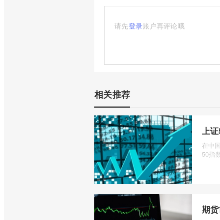
请先
登录
账户再评论哦
相关推荐
上证
在中
50指数
期货