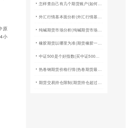
怎样查自己有几个期货账户(如何查询自己有几个证券期货账户)
外汇行情基本面分析(外汇行情基本面分析实验报告)
中原
纯碱期货市场分析(纯碱期货市场分析图)
4小
橡胶期货以哪里为准(期货橡胶一手手续费)
中证500是个好指数(买中证500指数基金)
热卷钢期货价格行情(热卷期货最新行情今天)
期货交易持仓限制(期货持仓超过持仓限额)