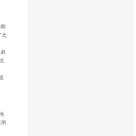
油期
了北
交易
北
亚
地
采用