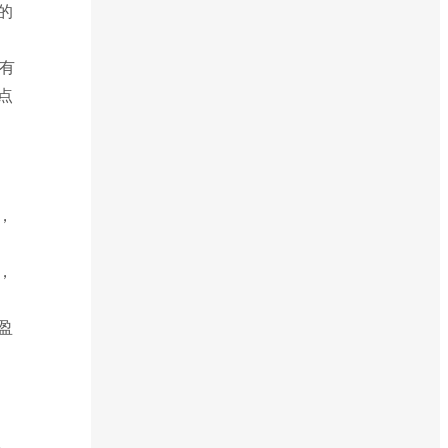
的
有
点
，
，
盈