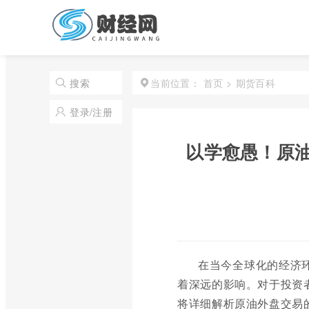
首页
>
期货百科
搜索
当前位置：
登录/注册
以学愈愚！原
在当今全球化的经济
着深远的影响。对于投资
将详细解析原油外盘交易