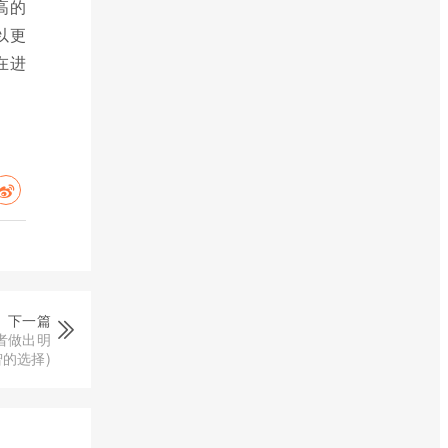
高的
以更
在进
下一篇
者做出明
智的选择)