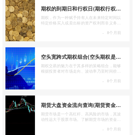
期权的到期日和行权日(期权行权日到期虚值期权都将清零)
期权，作为一种赋予持有人在未来特定时间以
特定价格买入或卖出标的资产权利而非义务的
金融工具，其价值的实现或消逝，最终都 ...
·
8个月前
空头宽跨式期权组合(空头期权是什么意思)
期权交易的魅力在于其多样的策略组合，能够
根据投资者对市场走向、波动率乃至时间价值
的判断，设计出各种定制化的风险收益结 ...
·
8个月前
期货大盘资金流向查询(期货资金流向查询)
期货市场是一个高杠杆、高风险的市场，其波
动性远大于股票市场。了解期货市场的资金流
向对于投资者来说至关重要。通过分析资 ...
·
8个月前