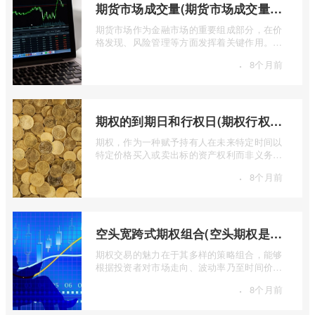
期货市场成交量(期货市场成交量萎缩)
期货市场作为金融市场的重要组成部分，在价
格发现、风险管理等方面发挥着关键作用。近
期全球多个期货市场都出现了成交量萎缩 ...
·
8个月前
期权的到期日和行权日(期权行权日到期虚值期权都将清零)
期权，作为一种赋予持有人在未来特定时间以
特定价格买入或卖出标的资产权利而非义务的
金融工具，其价值的实现或消逝，最终都 ...
·
8个月前
空头宽跨式期权组合(空头期权是什么意思)
期权交易的魅力在于其多样的策略组合，能够
根据投资者对市场走向、波动率乃至时间价值
的判断，设计出各种定制化的风险收益结 ...
·
8个月前