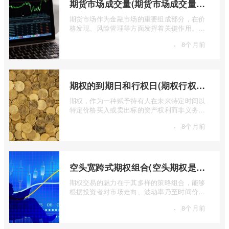
期货市场成交量(期货市场成交量萎缩)
期货市场作为金融市场的重要组成部分，在价
格发现、风险管理等方面发挥着关键作用。近
期全球多个期货市场都出现了成交量萎缩 ...
·
8个月前
期权的到期日和行权日(期权行权日到期虚值期权都将清零)
期权，作为一种赋予持有人在未来特定时间以
特定价格买入或卖出标的资产权利而非义务的
金融工具，其价值的实现或消逝，最终都 ...
·
8个月前
空头宽跨式期权组合(空头期权是什么意思)
期权交易的魅力在于其多样的策略组合，能够
根据投资者对市场走向、波动率乃至时间价值
的判断，设计出各种定制化的风险收益结 ...
·
8个月前