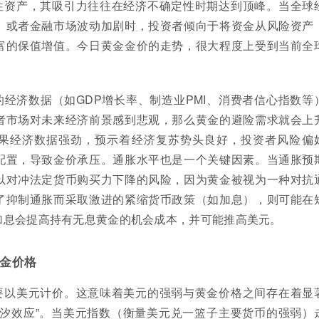
性资产，其吸引力往往在经济不确定性时期达到顶峰。当全球
、或者金融市场波动加剧时，投资者倾向于将资金从风险资产
富的保值增值。今日黄金金价的走势，很大程度上受到当前全
经济数据（如GDP增长率、制造业PMI、消费者信心指数等
者市场对未来经济前景感到悲观，那么黄金的避险需求就会上
果经济数据强劲，预示着经济复苏势头良好，投资者风险偏
配置，导致金价承压。通胀水平也是一个关键因素。当通胀预
以对冲法定货币购买力下降的风险，因为黄金被视为一种对抗
了抑制通胀而采取激进的紧缩货币政策（如加息），则可能在
加息会提高持有无息黄金的机会成本，并可能推高美元。
金价格
要以美元计价。这意味着美元的强弱与黄金价格之间存在着显
潮汐效应”。当美元指数（衡量美元兑一篮子主要货币的强弱）