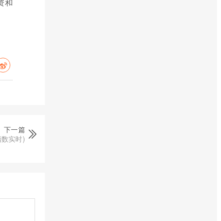
资和
下一篇
数实时)