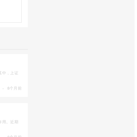
其中，上证
·
8个月前
作用。近期
·
8个月前