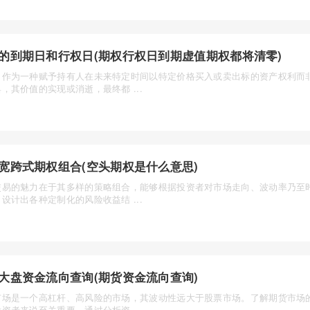
的到期日和行权日(期权行权日到期虚值期权都将清零)
，作为一种赋予持有人在未来特定时间以特定价格买入或卖出标的资产权利而
，其价值的实现或消逝，最终都 ...
宽跨式期权组合(空头期权是什么意思)
交易的魅力在于其多样的策略组合，能够根据投资者对市场走向、波动率乃至
设计出各种定制化的风险收益结 ...
大盘资金流向查询(期货资金流向查询)
市场是一个高杠杆、高风险的市场，其波动性远大于股票市场。了解期货市场
资者来说至关重要。通过分析资 ...