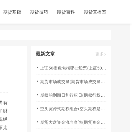
期货基础
期货技巧
期货百科
期货直播室
最新文章
更多>
上证50指数包括哪些股票(上证50指数包含哪些股票)
期货市场成交量(期货市场成交量萎缩)
期权的到期日和行权日(期权行权日到期虚值期权都将清零)
稀有
空头宽跨式期权组合(空头期权是什么意思)
和财
观经
期货大盘资金流向查询(期货资金流向查询)
策走