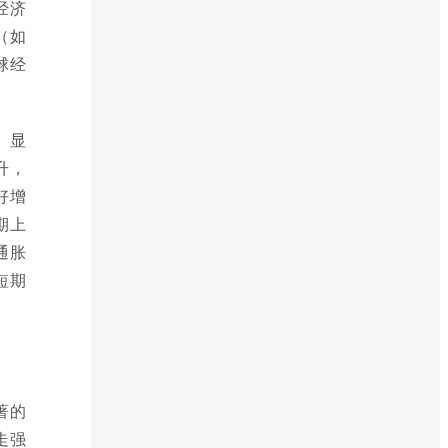
经济
（如
球经
）显
升，
好增
期上
通胀
短期
著的
走强