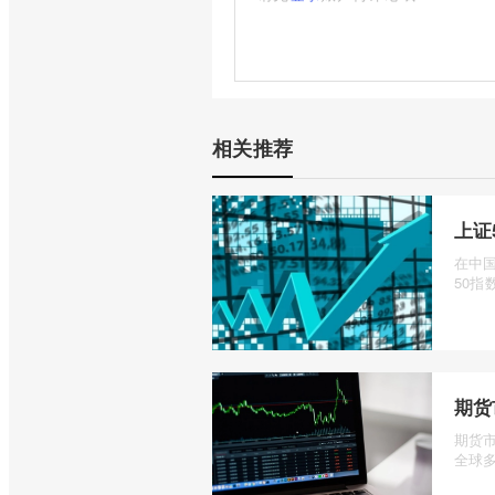
相关推荐
上证
在中
50指数
期货
期货
全球多