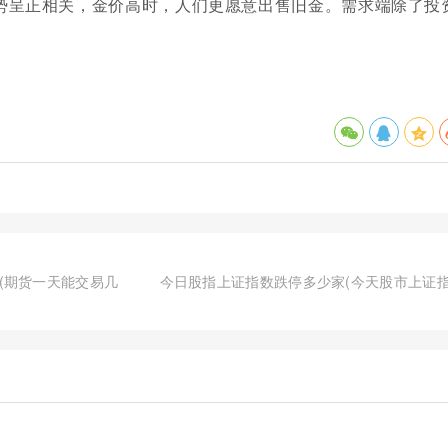
势呈正相关，金价高时，人们更愿意出售旧金。需求端除了投
(期货一天能交易几
今日股指上证指数跌停多少家(今天股市上证指