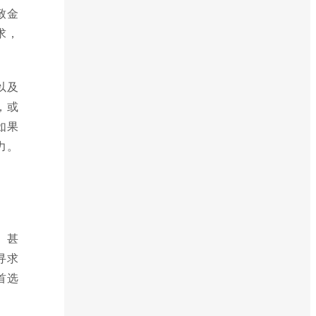
致金
求，
以及
，或
如果
力。
、甚
寻求
首选