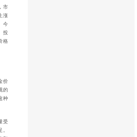
，市
上涨
。今
。投
价格
金价
视的
这种
量受
足。