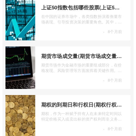
上证50指数包括哪些股票(上证50指数包含哪些股票)
在中国的证券市场中，各类指数扮演着衡量市
场表现、引导投资决策的重要角色。其中，上
证50指数（SSE 50 Index）无疑是衡量上 ...
·
8个月前
期货市场成交量(期货市场成交量萎缩)
期货市场作为金融市场的重要组成部分，在价
格发现、风险管理等方面发挥着关键作用。近
期全球多个期货市场都出现了成交量萎缩 ...
·
8个月前
期权的到期日和行权日(期权行权日到期虚值期权都将清零)
期权，作为一种赋予持有人在未来特定时间以
特定价格买入或卖出标的资产权利而非义务的
金融工具，其价值的实现或消逝，最终都 ...
·
8个月前