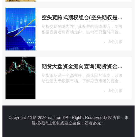
空头宽跨式期权组合(空头期权是什么意思)
期权交易的魅力在于其多样的策略组合，能够
根据投资者对市场走向、波动率乃至时间价值
的判断，设计出各种定制化的风险收益结 ...
·
8个月前
期货大盘资金流向查询(期货资金流向查询)
期货市场是一个高杠杆、高风险的市场，其波
动性远大于股票市场。了解期货市场的资金流
向对于投资者来说至关重要。通过分析资 ...
·
8个月前
Copyright 2015-2020 cajjl.cn ©All Rights Reserved.版权所有，未
经授权禁止复制或建立镜像，违者必究！