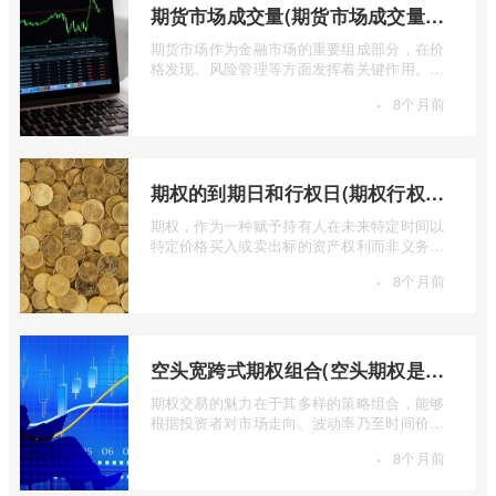
期货市场成交量(期货市场成交量萎缩)
期货市场作为金融市场的重要组成部分，在价
格发现、风险管理等方面发挥着关键作用。近
期全球多个期货市场都出现了成交量萎缩 ...
·
8个月前
期权的到期日和行权日(期权行权日到期虚值期权都将清零)
期权，作为一种赋予持有人在未来特定时间以
特定价格买入或卖出标的资产权利而非义务的
金融工具，其价值的实现或消逝，最终都 ...
·
8个月前
空头宽跨式期权组合(空头期权是什么意思)
期权交易的魅力在于其多样的策略组合，能够
根据投资者对市场走向、波动率乃至时间价值
的判断，设计出各种定制化的风险收益结 ...
·
8个月前