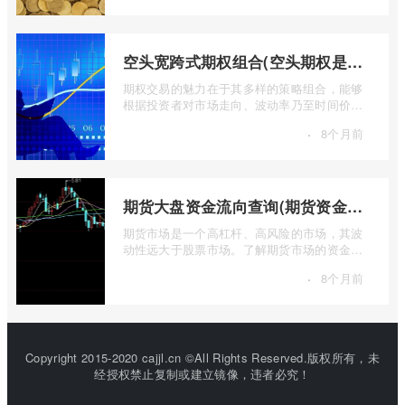
空头宽跨式期权组合(空头期权是什么意思)
期权交易的魅力在于其多样的策略组合，能够
根据投资者对市场走向、波动率乃至时间价值
的判断，设计出各种定制化的风险收益结 ...
·
8个月前
期货大盘资金流向查询(期货资金流向查询)
期货市场是一个高杠杆、高风险的市场，其波
动性远大于股票市场。了解期货市场的资金流
向对于投资者来说至关重要。通过分析资 ...
·
8个月前
Copyright 2015-2020 cajjl.cn ©All Rights Reserved.版权所有，未
经授权禁止复制或建立镜像，违者必究！