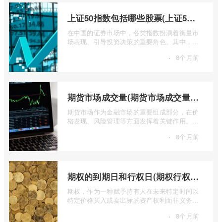
上证50指数包括哪些股票(上证50指数包含哪些股票)
在中国的证券市场中，各类指数扮演着衡量市
场表现、引导投资决策的重要角色。其中，上
证50指数（SSE 50 Index）无疑是衡量上 ...
·
8个月前
期货市场成交量(期货市场成交量萎缩)
期货市场作为金融市场的重要组成部分，在价
格发现、风险管理等方面发挥着关键作用。近
期全球多个期货市场都出现了成交量萎缩 ...
·
8个月前
期权的到期日和行权日(期权行权日到期虚值期权都将清零)
期权，作为一种赋予持有人在未来特定时间以
特定价格买入或卖出标的资产权利而非义务的
金融工具，其价值的实现或消逝，最终都 ...
·
8个月前