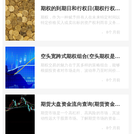
期权的到期日和行权日(期权行权日到期虚值期权都将清零)
期权，作为一种赋予持有人在未来特定时间以
特定价格买入或卖出标的资产权利而非义务的
金融工具，其价值的实现或消逝，最终都 ...
·
8个月前
空头宽跨式期权组合(空头期权是什么意思)
期权交易的魅力在于其多样的策略组合，能够
根据投资者对市场走向、波动率乃至时间价值
的判断，设计出各种定制化的风险收益结 ...
·
8个月前
期货大盘资金流向查询(期货资金流向查询)
期货市场是一个高杠杆、高风险的市场，其波
动性远大于股票市场。了解期货市场的资金流
向对于投资者来说至关重要。通过分析资 ...
·
8个月前