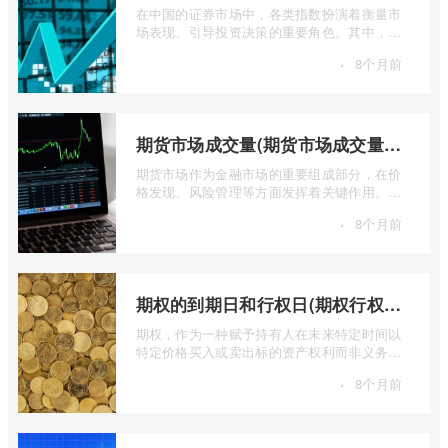
在中国的证券市场中，各类指数扮演着衡量市
场表现、引导投资决策的重要角色。其中，上
证50指数（SSE 50 Index）无疑是衡量上 ...
·
8个月前
期货市场成交量(期货市场成交量萎缩)
期货市场作为金融市场的重要组成部分，在价
格发现、风险管理等方面发挥着关键作用。近
期全球多个期货市场都出现了成交量萎缩 ...
·
8个月前
期权的到期日和行权日(期权行权日到期虚值期权都将清零)
期权，作为一种赋予持有人在未来特定时间以
特定价格买入或卖出标的资产权利而非义务的
金融工具，其价值的实现或消逝，最终都 ...
·
8个月前