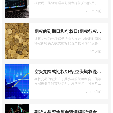
格发现、风险管理等方面发挥着关键作用。近
期全球多个期货市场都出现了成交量萎缩 ...
·
8个月前
期权的到期日和行权日(期权行权日到期虚值期权都将清零)
期权，作为一种赋予持有人在未来特定时间以
特定价格买入或卖出标的资产权利而非义务的
金融工具，其价值的实现或消逝，最终都 ...
·
8个月前
空头宽跨式期权组合(空头期权是什么意思)
期权交易的魅力在于其多样的策略组合，能够
根据投资者对市场走向、波动率乃至时间价值
的判断，设计出各种定制化的风险收益结 ...
·
8个月前
期货大盘资金流向查询(期货资金流向查询)