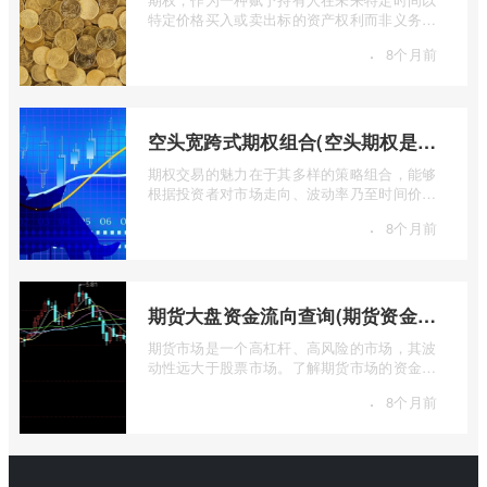
特定价格买入或卖出标的资产权利而非义务的
金融工具，其价值的实现或消逝，最终都 ...
·
8个月前
空头宽跨式期权组合(空头期权是什么意思)
期权交易的魅力在于其多样的策略组合，能够
根据投资者对市场走向、波动率乃至时间价值
的判断，设计出各种定制化的风险收益结 ...
·
8个月前
期货大盘资金流向查询(期货资金流向查询)
期货市场是一个高杠杆、高风险的市场，其波
动性远大于股票市场。了解期货市场的资金流
向对于投资者来说至关重要。通过分析资 ...
·
8个月前