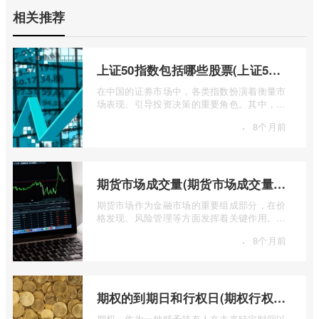
相关推荐
上证50指数包括哪些股票(上证50指数包含哪些股票)
在中国的证券市场中，各类指数扮演着衡量市
场表现、引导投资决策的重要角色。其中，上
证50指数（SSE 50 Index）无疑是衡量上 ...
·
8个月前
期货市场成交量(期货市场成交量萎缩)
期货市场作为金融市场的重要组成部分，在价
格发现、风险管理等方面发挥着关键作用。近
期全球多个期货市场都出现了成交量萎缩 ...
·
8个月前
期权的到期日和行权日(期权行权日到期虚值期权都将清零)
期权，作为一种赋予持有人在未来特定时间以