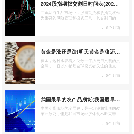
2024股指期权交割日时间表(2024股指期货交割日)
在金融衍生品市场中，股指期货和股指期权作
为重要的风险管理和投资工具，其交割日的设
定对于市场参与者而言具有举足轻重的影 ...
·
8个月前
黄金是涨还是跌(明天黄金是涨还是跌)
黄金，这种承载着人类数千年历史与文明的贵
金属，一直以来都是全球投资者关注的焦点。
无论是经济繁荣还是危机四伏，它似乎总 ...
·
8个月前
我国最早的农产品期货(我国最早的农产品期货交易合约的品种是)
中国期货市场的发展史，是一部波澜壮阔的改
革开放史，也是我国市场经济体制不断完善的
生动缩影。回溯历史长河，探寻中国期货 ...
·
8个月前