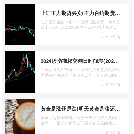
上证主力期货买卖(主力合约期货市场大盘)
在中国的金融市场中，股票指数期货，尤其是
以上证50、沪深300和中证500指数为标的的
主力合约期货，扮演着举足轻重的角色。它
·
8个月前
...
2024股指期权交割日时间表(2024股指期货交割日)
在金融衍生品市场中，股指期货和股指期权作
为重要的风险管理和投资工具，其交割日的设
定对于市场参与者而言具有举足轻重的影 ...
·
8个月前
黄金是涨还是跌(明天黄金是涨还是跌)
黄金，这种承载着人类数千年历史与文明的贵
金属，一直以来都是全球投资者关注的焦点。
无论是经济繁荣还是危机四伏，它似乎总 ...
·
8个月前