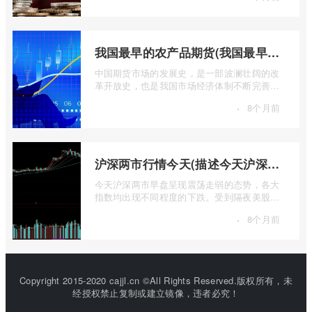
我国最早的农产品期货(我国最早的农产品期货交易合约的品种是)
中国期货市场的发展史，是一部波澜壮阔的改
革开放史，也是我国市场经济体制不断完善的
生动缩影。回溯历史长河，探寻中国期货 ...
·
8个月前
沪深两市行情今天(描述今天沪深两市早盘交易情况)
今天沪深两市早盘呈现震荡走弱的态势，各大
指数均出现不同程度的下跌。受到隔夜美股下
跌的影响，A股市场开盘情绪较为低迷， ...
·
8个月前
Copyright 2015-2020 cajjl.cn ©All Rights Reserved.版权所有，未
经授权禁止复制或建立镜像，违者必究！