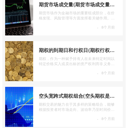
期货市场成交量(期货市场成交量萎缩)
期货市场作为金融市场的重要组成部分，在价
格发现、风险管理等方面发挥着关键作用。近
期全球多个期货市场都出现了成交量萎缩 ...
·
8个月前
期权的到期日和行权日(期权行权日到期虚值期权都将清零)
期权，作为一种赋予持有人在未来特定时间以
特定价格买入或卖出标的资产权利而非义务的
金融工具，其价值的实现或消逝，最终都 ...
·
8个月前
空头宽跨式期权组合(空头期权是什么意思)
期权交易的魅力在于其多样的策略组合，能够
根据投资者对市场走向、波动率乃至时间价值
的判断，设计出各种定制化的风险收益结 ...
·
8个月前