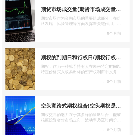
期货市场成交量(期货市场成交量萎缩)
期货市场作为金融市场的重要组成部分，在价
格发现、风险管理等方面发挥着关键作用。近
期全球多个期货市场都出现了成交量萎缩 ...
·
8个月前
期权的到期日和行权日(期权行权日到期虚值期权都将清零)
期权，作为一种赋予持有人在未来特定时间以
特定价格买入或卖出标的资产权利而非义务的
金融工具，其价值的实现或消逝，最终都 ...
·
8个月前
空头宽跨式期权组合(空头期权是什么意思)
期权交易的魅力在于其多样的策略组合，能够
根据投资者对市场走向、波动率乃至时间价值
的判断，设计出各种定制化的风险收益结 ...
·
8个月前