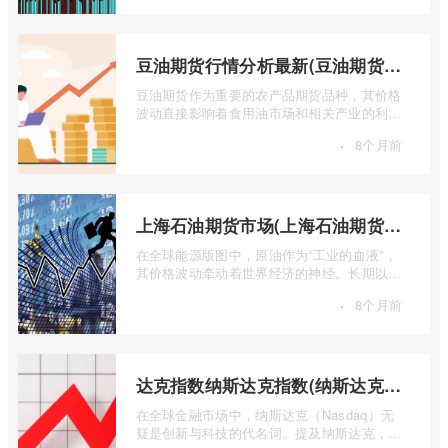
豆油期货行情分析最新(豆油期货行情实时行情)
豆油期货作为重要的农产品期货品种，其价格
波动直接影响着食用油市场和相关产业的利
润。实时掌握豆油期货行情，并进行深入分
·
8个月前
...
上海石油期货市场(上海石油期货市场行情)
在全球能源版图中，原油作为“工业的血液”，
其价格波动牵动着世界经济的神经。长期以
来，国际原油定价权主要掌握在西方国家手
·
8个月前
...
达克指数纳斯达克指数(纳斯达克指数与纳斯达克100的区别)
在全球金融市场中，纳斯达克（Nasdaq）无
疑是创新与科技的代名词。提及纳斯达克，人