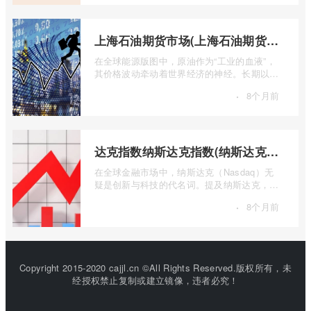
上海石油期货市场(上海石油期货市场行情)
在全球能源版图中，原油作为“工业的血液”，
其价格波动牵动着世界经济的神经。长期以
来，国际原油定价权主要掌握在西方国家手
·
8个月前
...
达克指数纳斯达克指数(纳斯达克指数与纳斯达克100的区别)
在全球金融市场中，纳斯达克（Nasdaq）无
疑是创新与科技的代名词。提及纳斯达克，人
们往往会想到那些耳熟能详的科技巨头，以
·
8个月前
...
Copyright 2015-2020 cajjl.cn ©All Rights Reserved.版权所有，未
经授权禁止复制或建立镜像，违者必究！