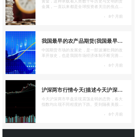
黄金，这种承载着人类数千年历史与文明的贵
金属，一直以来都是全球投资者关注的焦点。
无论是经济繁荣还是危机四伏，它似乎总 ...
·
8个月前
我国最早的农产品期货(我国最早的农产品期货交易合约的品种是)
中国期货市场的发展史，是一部波澜壮阔的改
革开放史，也是我国市场经济体制不断完善的
生动缩影。回溯历史长河，探寻中国期货 ...
·
8个月前
沪深两市行情今天(描述今天沪深两市早盘交易情况)
今天沪深两市早盘呈现震荡走弱的态势，各大
指数均出现不同程度的下跌。受到隔夜美股下
跌的影响，A股市场开盘情绪较为低迷， ...
·
8个月前