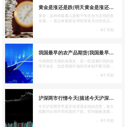
黄金是涨还是跌(明天黄金是涨还是跌)
黄金，这种承载着人类数千年历史与文明的贵
金属，一直以来都是全球投资者关注的焦点。
无论是经济繁荣还是危机四伏，它似乎总 ...
·
8个月前
我国最早的农产品期货(我国最早的农产品期货交易合约的品种是)
中国期货市场的发展史，是一部波澜壮阔的改
革开放史，也是我国市场经济体制不断完善的
生动缩影。回溯历史长河，探寻中国期货 ...
·
8个月前
沪深两市行情今天(描述今天沪深两市早盘交易情况)
今天沪深两市早盘呈现震荡走弱的态势，各大
指数均出现不同程度的下跌。受到隔夜美股下
跌的影响，A股市场开盘情绪较为低迷， ...
·
8个月前